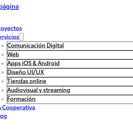
 página
royectos
ervicios
Comunicación Digital
Web
Apps iOS & Android
Diseño UI/UX
Tiendas online
Audiovisual y streaming
Formación
a Cooperativa
log