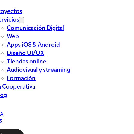
royectos
ervicios
Comunicación Digital
Web
Apps iOS & Android
Diseño UI/UX
Tiendas online
Audiovisual y streaming
Formación
a Cooperativa
log
CA
S