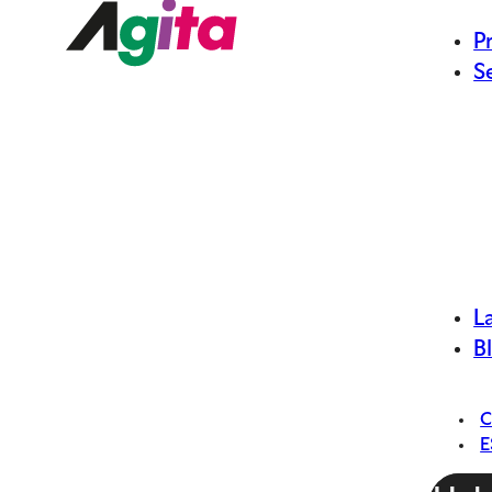
P
S
L
B
E