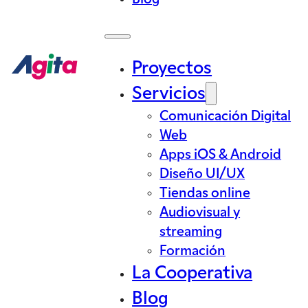
Blog
Proyectos
Servicios
Comunicación Digital
Web
Apps iOS & Android
Diseño UI/UX
Tiendas online
Audiovisual y
streaming
Formación
La Cooperativa
Blog