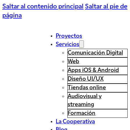
Saltar al contenido principal
Saltar al pie de
página
Proyectos
Servicios
Comunicación Digital
Web
Apps iOS & Android
Diseño UI/UX
Tiendas online
Audiovisual y
streaming
Formación
La Cooperativa