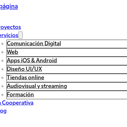
 página
royectos
ervicios
Comunicación Digital
Web
Apps iOS & Android
Diseño UI/UX
Tiendas online
Audiovisual y streaming
Formación
a Cooperativa
log