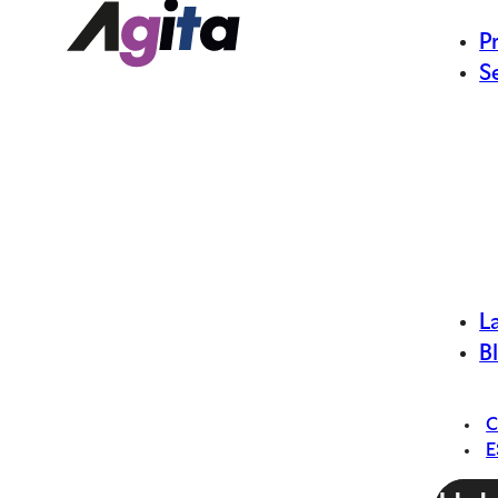
P
S
L
B
E