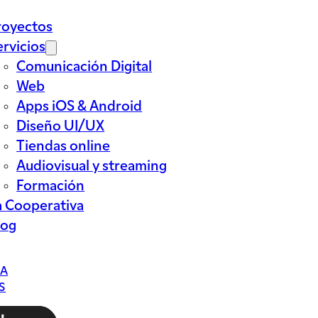
royectos
ervicios
Comunicación Digital
Web
Apps iOS & Android
Diseño UI/UX
Tiendas online
Audiovisual y streaming
Formación
a Cooperativa
log
CA
S