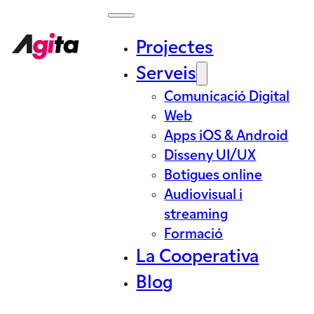
Projectes
Serveis
Comunicació Digital
Web
Apps iOS & Android
Disseny UI/UX
Botigues online
Audiovisual i
streaming
Formació
La Cooperativa
Blog