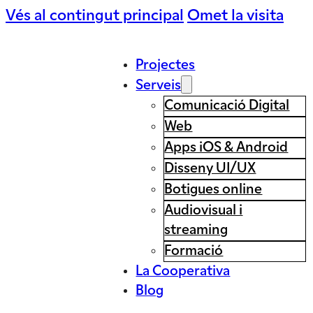
Vés al contingut principal
Omet la visita
Projectes
Serveis
Comunicació Digital
Web
Apps iOS & Android
Disseny UI/UX
Botigues online
Audiovisual i
streaming
Formació
La Cooperativa
Blog