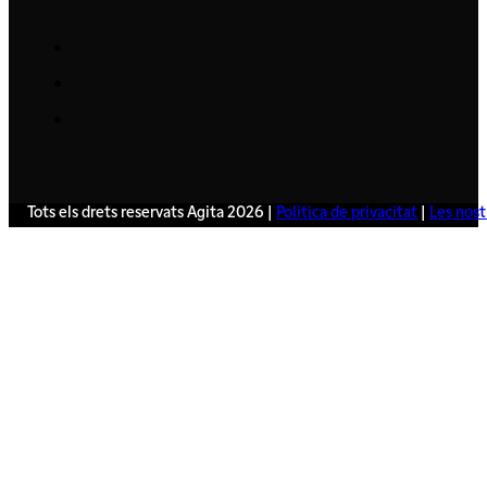
Tots els drets reservats Agita 2026 |
Politica de privacitat
|
Les nost