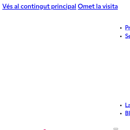
Vés al contingut principal
Omet la visita
P
S
L
B