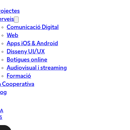
rojectes
erveis
Comunicació Digital
Web
Apps iOS & Android
Disseny UI/UX
Botigues online
Audiovisual i streaming
Formació
a Cooperativa
log
CA
S