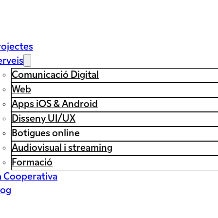
rojectes
erveis
Comunicació Digital
Web
Apps iOS & Android
Disseny UI/UX
Botigues online
Audiovisual i streaming
Formació
a Cooperativa
log