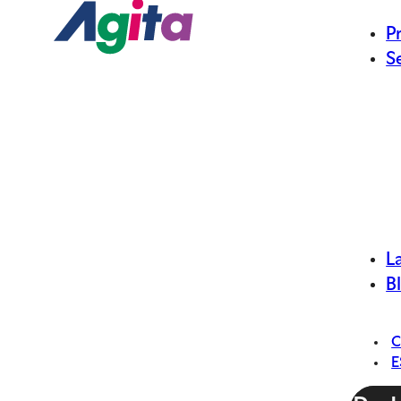
P
S
L
B
E